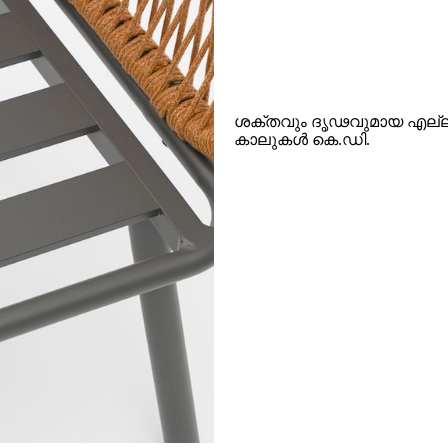
ശക്തവും ദൃഢവുമായ എല്ലാ
കാലുകൾ കെ.ഡി.