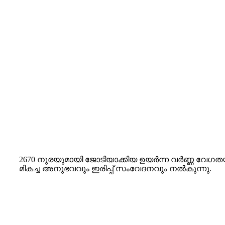
2670 നുരയുമായി ജോടിയാക്കിയ ഉയർന്ന വർണ്ണ വേഗത
മികച്ച അനുഭവവും ഇരിപ്പ് സംവേദനവും നൽകുന്നു.