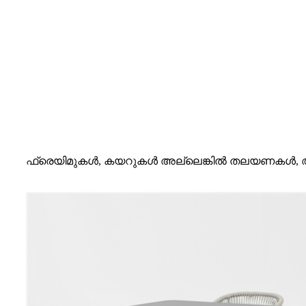
ഫ്രെയിമുകൾ, കയറുകൾ അല്ലെങ്കിൽ തലയണകൾ, അവയ