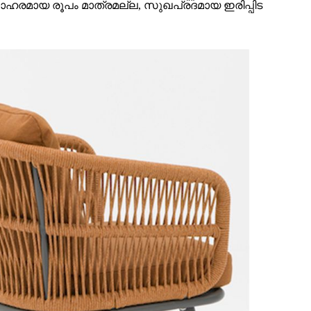
ോഹരമായ രൂപം മാത്രമല്ല, സുഖപ്രദമായ ഇരിപ്പിട