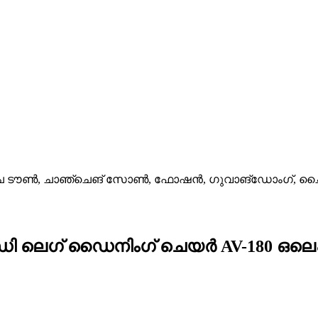
ഷാങ്‌ച ടൗൺ, ചാഞ്ചെങ് സോൺ, ഫോഷൻ, ഗുവാങ്‌ഡോംഗ്, 
ഡി ലെഗ് ഡൈനിംഗ് ചെയർ AV-180 ഒ