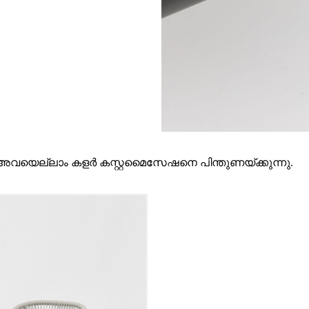
െല്ലാം കളർ കസ്റ്റമൈസേഷനെ പിന്തുണയ്ക്കുന്നു.