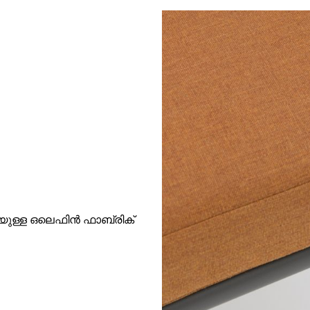
യുള്ള ഒലെഫിൻ ഫാബ്രിക്