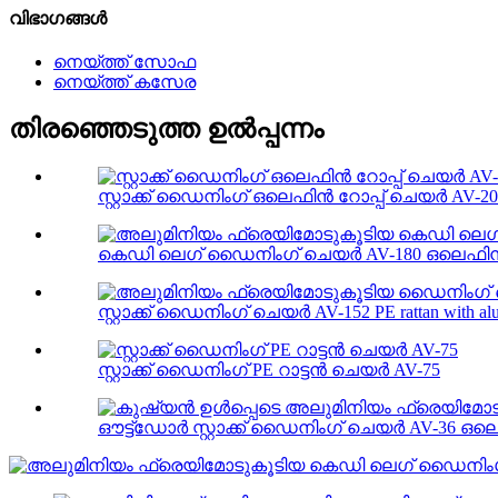
വിഭാഗങ്ങൾ
നെയ്ത്ത് സോഫ
നെയ്ത്ത് കസേര
തിരഞ്ഞെടുത്ത ഉൽപ്പന്നം
സ്റ്റാക്ക് ഡൈനിംഗ് ഒലെഫിൻ റോപ്പ് ചെയർ AV-2
കെഡി ലെഗ് ഡൈനിംഗ് ചെയർ AV-180 ഒലെഫിൻ
സ്റ്റാക്ക് ഡൈനിംഗ് ചെയർ AV-152 PE rattan with alu
സ്റ്റാക്ക് ഡൈനിംഗ് PE റാട്ടൻ ചെയർ AV-75
ഔട്ട്‌ഡോർ സ്റ്റാക്ക് ഡൈനിംഗ് ചെയർ AV-36 