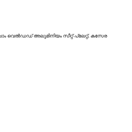
ം വെൽഡഡ് അലുമിനിയം സീറ്റ് പ്ലേറ്റ്, കസേര