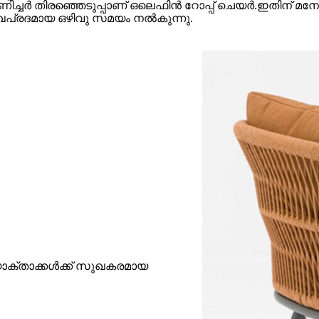
ണിച്ചർ തിരഞ്ഞെടുപ്പാണ് ഒലെഫിൻ റോപ്പ് ചെയർ.ഇതിന് മന
ഖപ്രദമായ ഒഴിവു സമയം നൽകുന്നു.
ോക്താക്കൾക്ക് സുഖകരമായ