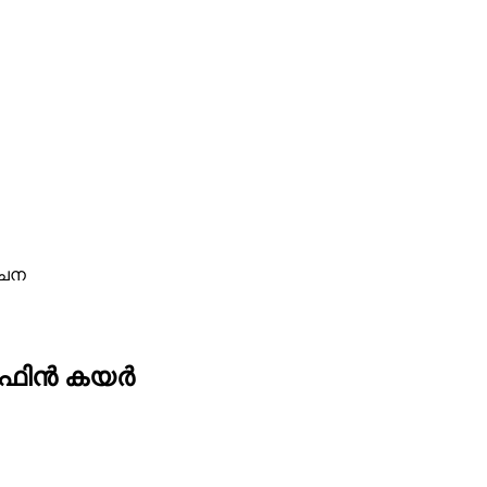
ചൈന
ലെഫിൻ കയർ