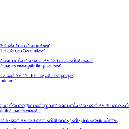
01 മിക്സഡ് നെയ്ത്ത്
 കയർ അലുമിനിയുമൊത്ത്...
minum f...
ഒലെഫിൻ കയർ അൽ...