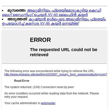
മുമ്പത്തെ:
അലുമിനിയം ഫ്രെയിമോടുകൂടിയ കെഡി
ലെഗ് ഡൈനിംഗ് ചെയർ AV-60 ഒലെഫിൻ കയർ
അടുത്തത്:
കുഷ്യൻ ഉൾപ്പെടെ അലുമിനിയം ഫ്രെയിം
ഉപയോഗിച്ച് കസേര AV-86 കയർ നെയ്ത്ത്