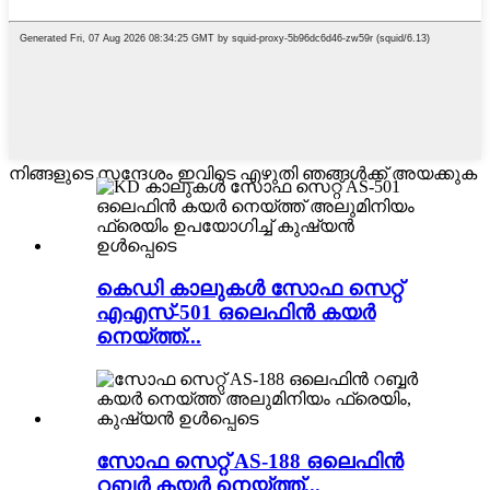
നിങ്ങളുടെ സന്ദേശം ഇവിടെ എഴുതി ഞങ്ങൾക്ക് അയക്കുക
കെഡി കാലുകൾ സോഫ സെറ്റ്
എഎസ്-501 ഒലെഫിൻ കയർ
നെയ്ത്ത്...
സോഫ സെറ്റ് AS-188 ഒലെഫിൻ
റബ്ബർ കയർ നെയ്ത്ത്...