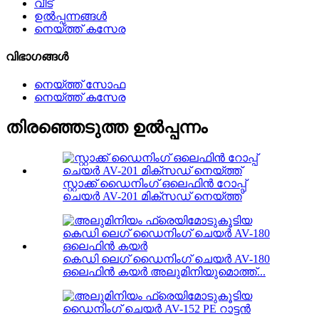
വീട്
ഉൽപ്പന്നങ്ങൾ
നെയ്ത്ത് കസേര
വിഭാഗങ്ങൾ
നെയ്ത്ത് സോഫ
നെയ്ത്ത് കസേര
തിരഞ്ഞെടുത്ത ഉൽപ്പന്നം
സ്റ്റാക്ക് ഡൈനിംഗ് ഒലെഫിൻ റോപ്പ്
ചെയർ AV-201 മിക്സഡ് നെയ്ത്ത്
കെഡി ലെഗ് ഡൈനിംഗ് ചെയർ AV-180
ഒലെഫിൻ കയർ അലുമിനിയുമൊത്ത്...