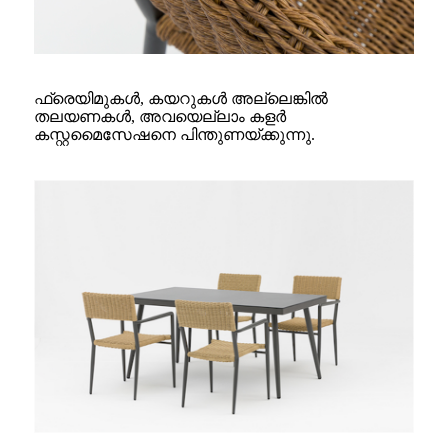
ഫ്രെയിമുകൾ, കയറുകൾ അല്ലെങ്കിൽ
തലയണകൾ, അവയെല്ലാം കളർ
കസ്റ്റമൈസേഷനെ പിന്തുണയ്ക്കുന്നു.