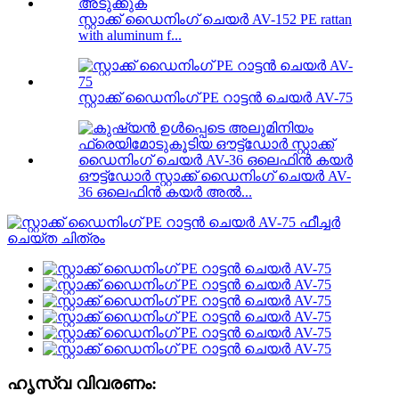
സ്റ്റാക്ക് ഡൈനിംഗ് ചെയർ AV-152 PE rattan
with aluminum f...
സ്റ്റാക്ക് ഡൈനിംഗ് PE റാട്ടൻ ചെയർ AV-75
ഔട്ട്‌ഡോർ സ്റ്റാക്ക് ഡൈനിംഗ് ചെയർ AV-
36 ഒലെഫിൻ കയർ അൽ...
ഹൃസ്വ വിവരണം: