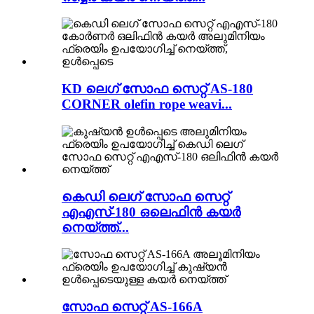
KD ലെഗ് സോഫ സെറ്റ് AS-180
CORNER olefin rope weavi...
കെഡി ലെഗ് സോഫ സെറ്റ്
എഎസ്-180 ഒലെഫിൻ കയർ
നെയ്ത്ത്...
സോഫ സെറ്റ് AS-166A