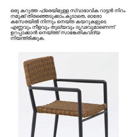
ഒരു കറുത്ത ഫ്രെയിമുള്ള സ്വാഭാവിക റാട്ടൻ നിറം
നമുക്ക് തിരഞ്ഞെടുക്കാം.കൂടാതെ, ഓരോ
കസേരയിൽ നിന്നും നെയ്ത കയറുകളുടെ
എണ്ണവും നീളവും തുല്യവും ദൃഢവുമാണെന്ന്
ഉറപ്പാക്കാൻ നെയ്ത്ത് സാങ്കേതികവിദ്യ
നിയന്ത്രിക്കുക.