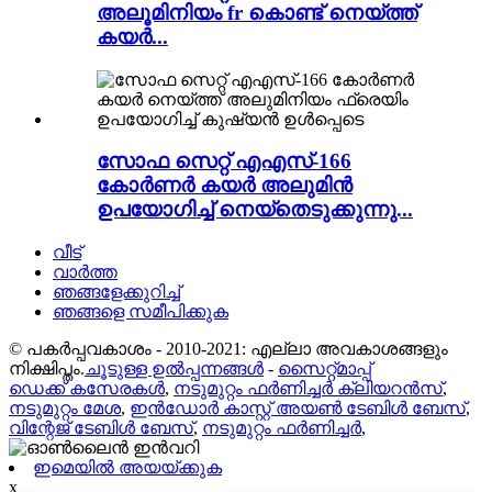
അലൂമിനിയം fr കൊണ്ട് നെയ്ത്ത്
കയർ...
സോഫ സെറ്റ് എഎസ്-166
കോർണർ കയർ അലുമിൻ
ഉപയോഗിച്ച് നെയ്തെടുക്കുന്നു...
വീട്
വാർത്ത
ഞങ്ങളേക്കുറിച്ച്
ഞങ്ങളെ സമീപിക്കുക
© പകർപ്പവകാശം - 2010-2021: എല്ലാ അവകാശങ്ങളും
നിക്ഷിപ്തം.
ചൂടുള്ള ഉൽപ്പന്നങ്ങൾ
-
സൈറ്റ്മാപ്പ്
ഡെക്ക് കസേരകൾ
,
നടുമുറ്റം ഫർണിച്ചർ ക്ലിയറൻസ്
,
നടുമുറ്റം മേശ
,
ഇൻഡോർ കാസ്റ്റ് അയൺ ടേബിൾ ബേസ്
,
വിന്റേജ് ടേബിൾ ബേസ്
,
നടുമുറ്റം ഫർണിച്ചർ
,
ഇമെയിൽ അയയ്ക്കുക
x