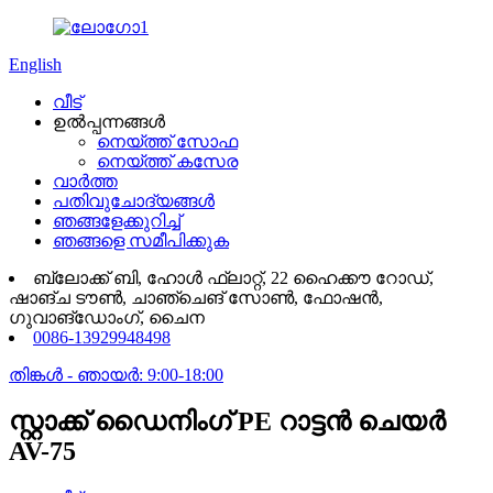
English
വീട്
ഉൽപ്പന്നങ്ങൾ
നെയ്ത്ത് സോഫ
നെയ്ത്ത് കസേര
വാർത്ത
പതിവുചോദ്യങ്ങൾ
ഞങ്ങളേക്കുറിച്ച്
ഞങ്ങളെ സമീപിക്കുക
ബ്ലോക്ക് ബി, ഹോൾ ഫ്ലാറ്റ്, 22 ഹൈക്കൗ റോഡ്,
ഷാങ്‌ച ടൗൺ, ചാഞ്ചെങ് സോൺ, ഫോഷൻ,
ഗുവാങ്‌ഡോംഗ്, ചൈന
0086-13929948498
തിങ്കൾ - ഞായർ: 9:00-18:00
സ്റ്റാക്ക് ഡൈനിംഗ് PE റാട്ടൻ ചെയർ
AV-75